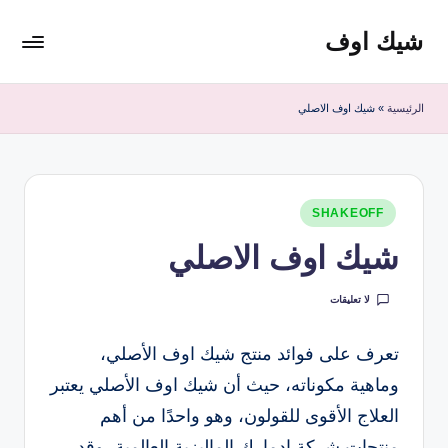
شيك اوف
لتجاوز
لى
شيك
لمحتوى
اوف
الرئيسية
»
شيك اوف الاصلي
للقولون
من
شركة
ادمارك
نُشر
الماليزية
SHAKEOFF
في
افضل
شيك اوف الاصلي
مشروب
صحي
لا تعليقات
منظف
للقولون
تعرف على فوائد منتج شيك اوف الأصلي،
وماهية مكوناته، حيث أن شيك اوف الأصلي يعتبر
العلاج الأقوى للقولون، وهو واحدًا من أهم
منتجات شركة ادمارك الماليزية العالمية، وقد