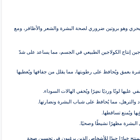
ين البحري وهو بروتين ضروري لصحة البشرة والشعر والأظافر، ومع
ين إنتاج الكولاجين الطبيعي في الجسم، مما يساعد على شدّ
رة بعمق ويُحافظ على رطوبتها، مما يقلل من جفافها ويُعطيها
ليها لونًا ورديًا نضِرًا ويُخفي الهالات السوداء.
دد والترهل، مما يُحافظ على شباب البشرة ونضارتها.
ها ويُمنع تساقطها.
البشرة مظهرًا نشيطًا وصحيًا.
منتج خيارًا جيدًا للأشخاص الذين يرغبون في تحسين صحة