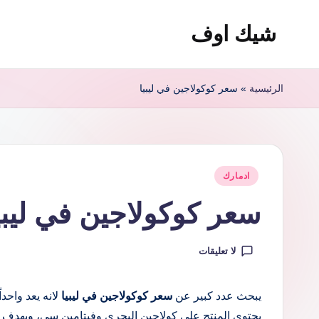
شيك اوف
لتجاوز
لى
شيك
لمحتوى
اوف
الرئيسية
»
سعر كوكولاجين في ليبيا
للقولون
من
شركة
ادمارك
نُشر
ادمارك
الماليزية
في
سعر كوكولاجين في ليبي
افضل
مشروب
صحي
لا تعليقات
منظف
للقولون
يبحث عدد كبير عن
سعر كوكولاجين في ليبيا
لانه يعد واحد
يحتوي المنتج على كولاجين البحري وفيتامين سي، ويهدف ا