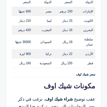
الدولة
السعر
الدولة
السعر
الإمارات
150 درهم
مصر
600 جنيهًا
الكويت
15 دينار
ليبيا
210 دينار
البحرين
16 دينار
المغرب
420 درهم
سلطنة
18 ريال
السودان
30000 جنيهًا
عمان
الأردن
22 دينار
تركيا
900 ليرة
قطر
155 ريال
السعودية
160 ريال
سعر شيك اوف
مكونات شيك اوف
عقب توضيح
شراء شيك اوف
، نرغب في ذكر
بعض المعلومات التي تخص تركيبة هذا المنتج