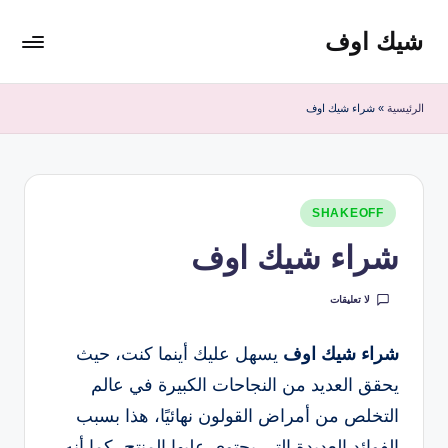
شيك اوف
لتجاوز
لى
شيك
لمحتوى
اوف
الرئيسية
»
شراء شيك اوف
للقولون
من
شركة
ادمارك
نُشر
الماليزية
SHAKEOFF
في
افضل
شراء شيك اوف
مشروب
صحي
لا تعليقات
منظف
للقولون
شراء شيك اوف
يسهل عليك أينما كنت، حيث
يحقق العديد من النجاحات الكبيرة في عالم
التخلص من أمراض القولون نهائيًا، هذا بسبب
الفوائد العديدة التي يحتوي عليها المنتج، كما أنه