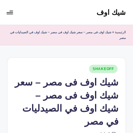
شيك اوف
لتجاوز
لى
شيك
لمحتوى
اوف
الرئيسية
»
شيك اوف فى مصر – سعر شيك اوف فى مصر – شيك اوف في الصيدليات في
للقولون
مصر
من
شركة
ادمارك
الماليزية
نُشر
SHAKEOFF
افضل
في
مشروب
شيك اوف فى مصر – سعر
صحي
منظف
شيك اوف فى مصر –
للقولون
شيك اوف في الصيدليات
في مصر