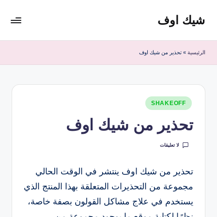
شيك اوف
لتجاوز
لى
شيك
لمحتوى
اوف
الرئيسية
»
تحذير من شيك اوف
للقولون
من
شركة
ادمارك
نُشر
الماليزية
SHAKEOFF
في
افضل
تحذير من شيك اوف
مشروب
صحي
لا تعليقات
منظف
للقولون
تحذير من شيك اوف ينتشر في الوقت الحالي
مجموعة من التحذيرات المتعلقة بهذا المنتج الذي
يستخدم في علاج مشاكل القولون بصفة خاصة،
نظرًا لكتابة موقع ما بوجود مجموعة من