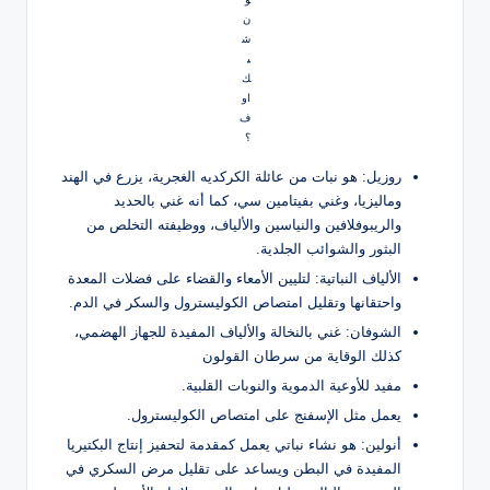
ن
ش
ي
ك
او
ف
؟
روزيل: هو نبات من عائلة الكركديه الغجرية، يزرع في الهند
وماليزيا، وغني بفيتامين سي، كما أنه غني بالحديد
والريبوفلافين والنياسين والألياف، ووظيفته التخلص من
البثور والشوائب الجلدية.
الألياف النباتية: لتليين الأمعاء والقضاء على فضلات المعدة
واحتقانها وتقليل امتصاص الكوليسترول والسكر في الدم.
الشوفان: غني بالنخالة والألياف المفيدة للجهاز الهضمي،
كذلك الوقاية من سرطان القولون
مفيد للأوعية الدموية والنوبات القلبية.
يعمل مثل الإسفنج على امتصاص الكوليسترول.
أنولين: هو نشاء نباتي يعمل كمقدمة لتحفيز إنتاج البكتيريا
المفيدة في البطن ويساعد على تقليل مرض السكري في