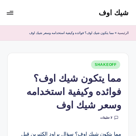
شيك اوف
لتجاوز
لى
شيك
لمحتوى
اوف
الرئيسية
»
مما يتكون شيك اوف؟ فوائده وكيفية استخدامه وسعر شيك اوف
للقولون
من
شركة
ادمارك
نُشر
الماليزية
SHAKEOFF
في
افضل
مما يتكون شيك اوف؟
مشروب
صحي
فوائده وكيفية استخدامه
منظف
للقولون
وسعر شيك اوف
لا تعليقات
مما يتكون شيك اوف؟ سؤال يراود الكثيرين قبل