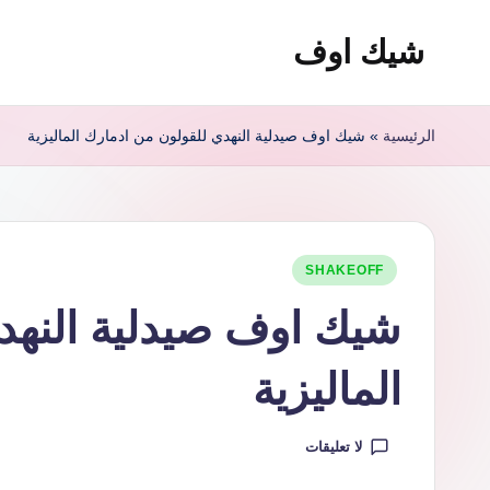
شيك اوف
لتجاوز
لى
شيك
لمحتوى
اوف
الرئيسية
»
شيك اوف صيدلية النهدي للقولون من ادمارك الماليزية
للقولون
من
شركة
ادمارك
نُشر
SHAKEOFF
الماليزية
في
شيك اوف صيدلية النهد
افضل
مشروب
الماليزية
صحي
منظف
للقولون
لا تعليقات