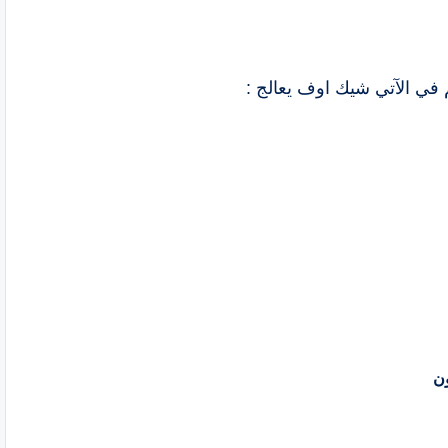
م في الآتي شيك اوف يعالج :
ون