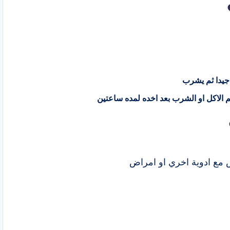
م الاكل او الشرب بعد اخده لمده ساعتين
ض مع ادوية اخري او امراض