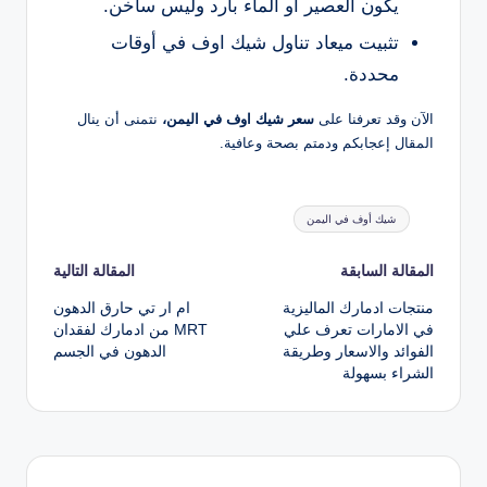
يكون العصير او الماء بارد وليس ساخن.
تثبيت ميعاد تناول شيك اوف في أوقات
محددة.
الآن وقد تعرفنا على
سعر شيك اوف في اليمن،
نتمنى أن ينال
المقال إعجابكم ودمتم بصحة وعافية.
العلامات:
شيك أوف في اليمن
تصفّح
المقالة السابقة
المقالة التالية
منتجات ادمارك الماليزية
ام ار تي حارق الدهون
المقالات
في الامارات تعرف علي
MRT من ادمارك لفقدان
الفوائد والاسعار وطريقة
الدهون في الجسم
الشراء بسهولة