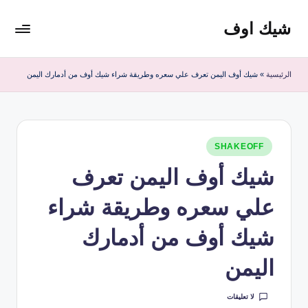
شيك اوف
لتجاوز
لى
شيك
لمحتوى
اوف
الرئيسية
»
شيك أوف اليمن تعرف علي سعره وطريقة شراء شيك أوف من أدمارك اليمن
للقولون
من
شركة
ادمارك
نُشر
الماليزية
SHAKEOFF
في
افضل
شيك أوف اليمن تعرف
مشروب
صحي
علي سعره وطريقة شراء
منظف
للقولون
شيك أوف من أدمارك
اليمن
لا تعليقات