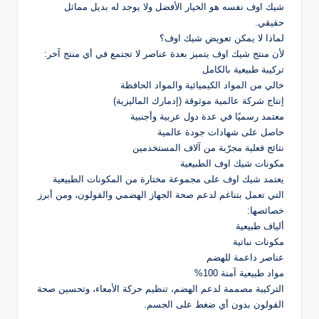
شيك اوف نفسه هو الخيار الأفضل ولا يوجد له بديل مماثل
حقيقي.
لماذا لا يمكن تعويض شيك اوف؟
لأن منتج شيك اوف يتميز بعدة عناصر لا تجتمع في أي منتج آخر:
تركيبة طبيعية بالكامل
خالي من المواد الكيميائية والمواد الحافظة
إنتاج شركة عالمية موثوقة (إدمارك الماليزية)
معتمد رسميًا في عدة دول عربية وأجنبية
حاصل على شهادات جودة عالمية
نتائج فعلية مجرّبة من آلاف المستخدمين
مكونات شيك اوف الطبيعية
يعتمد شيك اوف على مجموعة مختارة من المكونات الطبيعية
التي تعمل بتناغم لدعم صحة الجهاز الهضمي والقولون، ومن أبرز
خصائصها:
ألياف طبيعية
مكونات نباتية
عناصر داعمة للهضم
مواد طبيعية آمنة 100%
التركيبة مصممة لدعم الهضم، تنظيم حركة الأمعاء، وتحسين صحة
القولون بدون أي ضغط على الجسم.