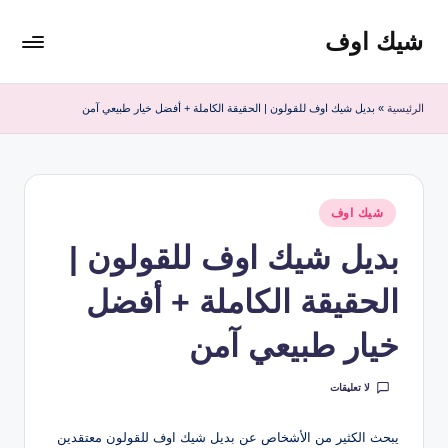
شيك اوف
لتجاوز
لى
شيك
لمحتوى
اوف
الرئيسية
»
بديل شيك اوف للقولون | الحقيقة الكاملة + أفضل خيار طبيعي آمن
للقولون
من
شركة
ادمارك
نُشر
الماليزية
شيك اوف
في
افضل
بديل شيك اوف للقولون |
مشروب
صحي
الحقيقة الكاملة + أفضل
منظف
للقولون
خيار طبيعي آمن
لا تعليقات
يبحث الكثير من الأشخاص عن بديل شيك اوف للقولون معتقدين