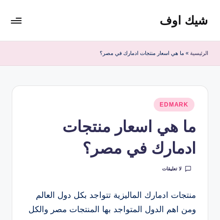
شيك اوف
لتجاوز
لى
شيك
لمحتوى
اوف
الرئيسية
»
ما هي اسعار منتجات ادمارك في مصر؟
للقولون
من
شركة
ادمارك
نُشر
الماليزية
EDMARK
في
افضل
ما هي اسعار منتجات
مشروب
صحي
ادمارك في مصر؟
منظف
للقولون
لا تعليقات
منتجات ادمارك الماليزية تتواجد بكل دول العالم
ومن اهم الدول المتواجد بها المنتجات مصر والكل