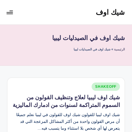
شيك اوف
لتجاوز
لى
شيك
لمحتوى
اوف
للقولون
شيك اوف في الصيدليات ليبيا
من
شركة
الرئيسية
»
شيك اوف في الصيدليات ليبيا
ادمارك
الماليزية
افضل
مشروب
صحي
نُشر
SHAKEOFF
منظف
في
للقولون
شيك اوف ليبيا لعلاج وتنظيف القولون من
السموم المتراكمة لسنوات من ادمارك الماليزية
شيك اوف ليبيا للقولون شيك اوف للقولون في ليبيا نعلم جميعًا
أن مرض القولون واحدة من أكثر المشاكل المزعجة التي قد
يتعرض لها أي شخص بلا استثناء وما يتسبب فيه…