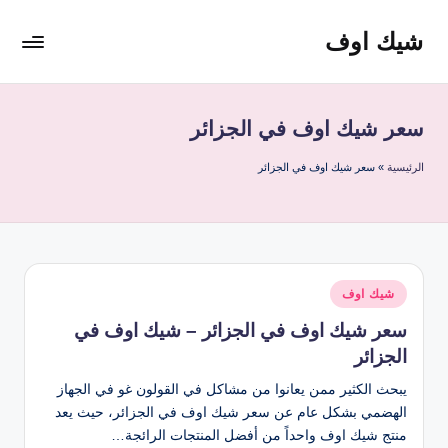
شيك اوف
لتجاوز
لى
شيك
لمحتوى
اوف
للقولون
سعر شيك اوف في الجزائر
من
شركة
الرئيسية
»
سعر شيك اوف في الجزائر
ادمارك
الماليزية
افضل
مشروب
صحي
نُشر
شيك اوف
منظف
في
للقولون
سعر شيك اوف في الجزائر – شيك اوف في
الجزائر
يبحث الكثير ممن يعانوا من مشاكل في القولون غو في الجهاز
الهضمي بشكل عام عن سعر شيك اوف في الجزائر، حيث يعد
منتج شيك اوف واحداً من أفضل المنتجات الرائجة…