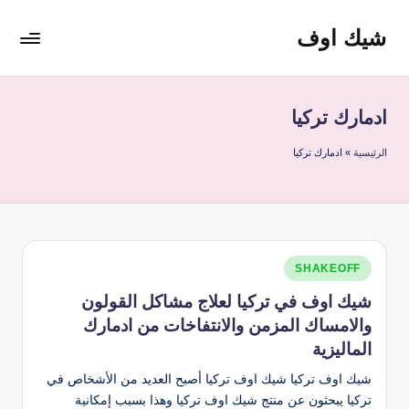
شيك اوف
لتجاوز
لى
شيك
لمحتوى
اوف
للقولون
ادمارك تركيا
من
شركة
الرئيسية
»
ادمارك تركيا
ادمارك
الماليزية
افضل
مشروب
صحي
نُشر
SHAKEOFF
منظف
في
للقولون
شيك اوف في تركيا لعلاج مشاكل القولون
والامساك المزمن والانتفاخات من ادمارك
الماليزية
شيك اوف تركيا شيك اوف تركيا أصبح العديد من الأشخاص في
تركيا يبحثون عن منتج شيك اوف تركيا وهذا بسبب إمكانية