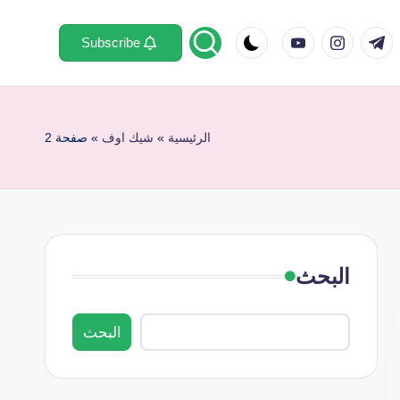
youtube.com
instagram.com
twitt
t.m
fac
Subscribe
الرئيسية
»
شيك اوف
»
صفحة 2
البحث
البحث