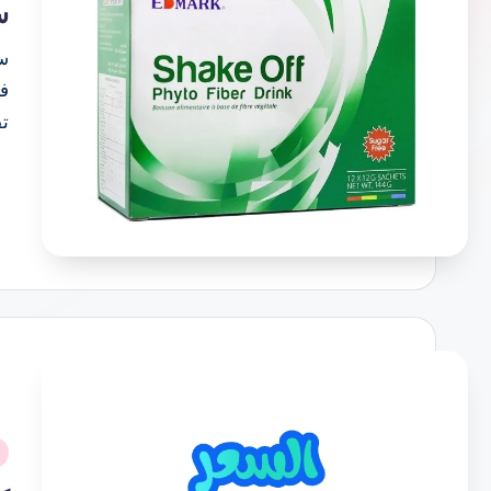
س
س
في
تق
نُ
ف