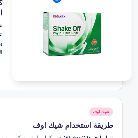
ك
ا
ع
وا
ال
نُشر
شيك اوف
في
طريقة استخدام شيك اوف
شيك اوف (Shake Off) هو مكمل طبيعي 